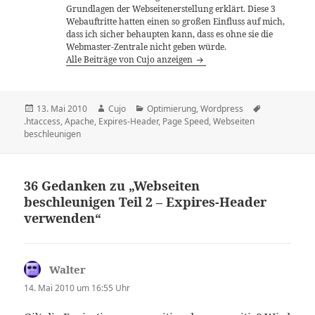
Grundlagen der Webseitenerstellung erklärt. Diese 3
Webauftritte hatten einen so großen Einfluss auf mich,
dass ich sicher behaupten kann, dass es ohne sie die
Webmaster-Zentrale nicht geben würde.
Alle Beiträge von Cujo anzeigen
Veröffentlicht
Autor
Kategorien
13. Mai 2010
Cujo
Optimierung
,
Wordpress
Schlagwörter
am
.htaccess
,
Apache
,
Expires-Header
,
Page Speed
,
Webseiten
beschleunigen
36 Gedanken zu „Webseiten
beschleunigen Teil 2 – Expires-Header
verwenden“
Walter
sagt:
14. Mai 2010 um 16:55 Uhr