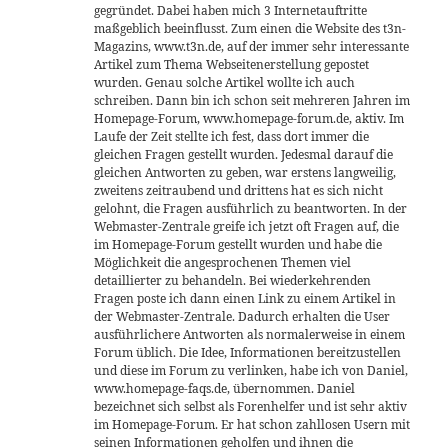
gegründet. Dabei haben mich 3 Internetauftritte
maßgeblich beeinflusst. Zum einen die Website des t3n-
Magazins, www.t3n.de, auf der immer sehr interessante
Artikel zum Thema Webseitenerstellung gepostet
wurden. Genau solche Artikel wollte ich auch
schreiben. Dann bin ich schon seit mehreren Jahren im
Homepage-Forum, www.homepage-forum.de, aktiv. Im
Laufe der Zeit stellte ich fest, dass dort immer die
gleichen Fragen gestellt wurden. Jedesmal darauf die
gleichen Antworten zu geben, war erstens langweilig,
zweitens zeitraubend und drittens hat es sich nicht
gelohnt, die Fragen ausführlich zu beantworten. In der
Webmaster-Zentrale greife ich jetzt oft Fragen auf, die
im Homepage-Forum gestellt wurden und habe die
Möglichkeit die angesprochenen Themen viel
detaillierter zu behandeln. Bei wiederkehrenden
Fragen poste ich dann einen Link zu einem Artikel in
der Webmaster-Zentrale. Dadurch erhalten die User
ausführlichere Antworten als normalerweise in einem
Forum üblich. Die Idee, Informationen bereitzustellen
und diese im Forum zu verlinken, habe ich von Daniel,
www.homepage-faqs.de, übernommen. Daniel
bezeichnet sich selbst als Forenhelfer und ist sehr aktiv
im Homepage-Forum. Er hat schon zahllosen Usern mit
seinen Informationen geholfen und ihnen die