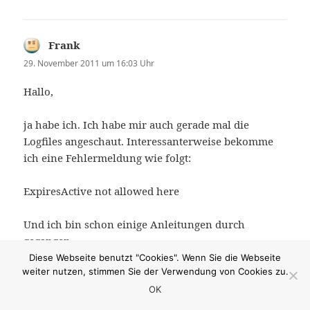
Frank
sagt:
29. November 2011 um 16:03 Uhr
Hallo,
ja habe ich. Ich habe mir auch gerade mal die
Logfiles angeschaut. Interessanterweise bekomme
ich eine Fehlermeldung wie folgt:
ExpiresActive not allowed here
Und ich bin schon einige Anleitungen durch
gegangen…
Diese Webseite benutzt "Cookies". Wenn Sie die Webseite
weiter nutzen, stimmen Sie der Verwendung von Cookies zu.
Jetzt gerade gucke ich in die httpd.conf, aber auch da
wird scheinbar alles erlaubt.
OK