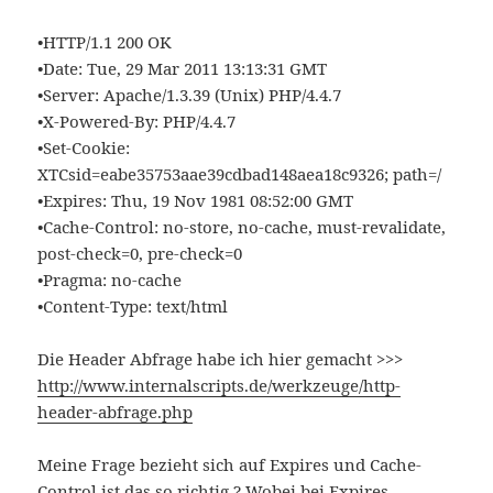
•HTTP/1.1 200 OK
•Date: Tue, 29 Mar 2011 13:13:31 GMT
•Server: Apache/1.3.39 (Unix) PHP/4.4.7
•X-Powered-By: PHP/4.4.7
•Set-Cookie:
XTCsid=eabe35753aae39cdbad148aea18c9326; path=/
•Expires: Thu, 19 Nov 1981 08:52:00 GMT
•Cache-Control: no-store, no-cache, must-revalidate,
post-check=0, pre-check=0
•Pragma: no-cache
•Content-Type: text/html
Die Header Abfrage habe ich hier gemacht >>>
http://www.internalscripts.de/werkzeuge/http-
header-abfrage.php
Meine Frage bezieht sich auf Expires und Cache-
Control ist das so richtig ? Wobei bei Expires