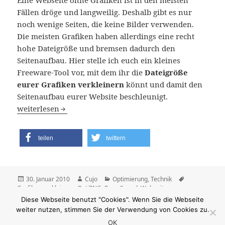
Fällen dröge und langweilig. Deshalb gibt es nur
noch wenige Seiten, die keine Bilder verwenden.
Die meisten Grafiken haben allerdings eine recht
hohe Dateigröße und bremsen dadurch den
Seitenaufbau. Hier stelle ich euch ein kleines
Freeware-Tool vor, mit dem ihr die
Dateigröße
eurer Grafiken verkleinern
könnt und damit den
Seitenaufbau eurer Website beschleunigt.
Webseiten beschleunigen Teil 1 – Dateigröße von Grafike
weiterlesen
teilen
twittern
Veröffentlicht
Autor
Kategorien
Schlagwörter
30. Januar 2010
Cujo
Optimierung
,
Technik
am
Grafiken verkleinern
,
OptiPNG
,
Page Speed
,
Webseiten
zu Webseiten beschleunigen Teil 1 – Da
beschleunigen
6 Kommentare
Diese Webseite benutzt "Cookies". Wenn Sie die Webseite
weiter nutzen, stimmen Sie der Verwendung von Cookies zu.
OK
Stolz präsentiert von WordPress