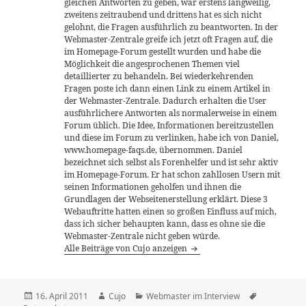
gleichen Antworten zu geben, war erstens langweilig,
zweitens zeitraubend und drittens hat es sich nicht
gelohnt, die Fragen ausführlich zu beantworten. In der
Webmaster-Zentrale greife ich jetzt oft Fragen auf, die
im Homepage-Forum gestellt wurden und habe die
Möglichkeit die angesprochenen Themen viel
detaillierter zu behandeln. Bei wiederkehrenden
Fragen poste ich dann einen Link zu einem Artikel in
der Webmaster-Zentrale. Dadurch erhalten die User
ausführlichere Antworten als normalerweise in einem
Forum üblich. Die Idee, Informationen bereitzustellen
und diese im Forum zu verlinken, habe ich von Daniel,
www.homepage-faqs.de, übernommen. Daniel
bezeichnet sich selbst als Forenhelfer und ist sehr aktiv
im Homepage-Forum. Er hat schon zahllosen Usern mit
seinen Informationen geholfen und ihnen die
Grundlagen der Webseitenerstellung erklärt. Diese 3
Webauftritte hatten einen so großen Einfluss auf mich,
dass ich sicher behaupten kann, dass es ohne sie die
Webmaster-Zentrale nicht geben würde.
Alle Beiträge von Cujo anzeigen
Veröffentlicht
Autor
Kategorien
Schlagwört
16. April 2011
Cujo
Webmaster im Interview