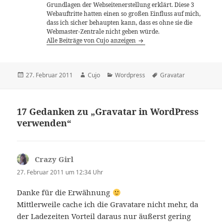
Grundlagen der Webseitenerstellung erklärt. Diese 3
Webauftritte hatten einen so großen Einfluss auf mich,
dass ich sicher behaupten kann, dass es ohne sie die
Webmaster-Zentrale nicht geben würde.
Alle Beiträge von Cujo anzeigen
Veröffentlicht
Autor
Kategorien
Schlagwörter
27. Februar 2011
Cujo
Wordpress
Gravatar
am
17 Gedanken zu „Gravatar in WordPress
verwenden“
Crazy Girl
sagt:
27. Februar 2011 um 12:34 Uhr
Danke für die Erwähnung
Mittlerweile cache ich die Gravatare nicht mehr, da
der Ladezeiten Vorteil daraus nur äußerst gering