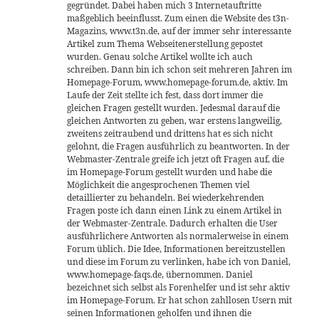
gegründet. Dabei haben mich 3 Internetauftritte
maßgeblich beeinflusst. Zum einen die Website des t3n-
Magazins, www.t3n.de, auf der immer sehr interessante
Artikel zum Thema Webseitenerstellung gepostet
wurden. Genau solche Artikel wollte ich auch
schreiben. Dann bin ich schon seit mehreren Jahren im
Homepage-Forum, www.homepage-forum.de, aktiv. Im
Laufe der Zeit stellte ich fest, dass dort immer die
gleichen Fragen gestellt wurden. Jedesmal darauf die
gleichen Antworten zu geben, war erstens langweilig,
zweitens zeitraubend und drittens hat es sich nicht
gelohnt, die Fragen ausführlich zu beantworten. In der
Webmaster-Zentrale greife ich jetzt oft Fragen auf, die
im Homepage-Forum gestellt wurden und habe die
Möglichkeit die angesprochenen Themen viel
detaillierter zu behandeln. Bei wiederkehrenden
Fragen poste ich dann einen Link zu einem Artikel in
der Webmaster-Zentrale. Dadurch erhalten die User
ausführlichere Antworten als normalerweise in einem
Forum üblich. Die Idee, Informationen bereitzustellen
und diese im Forum zu verlinken, habe ich von Daniel,
www.homepage-faqs.de, übernommen. Daniel
bezeichnet sich selbst als Forenhelfer und ist sehr aktiv
im Homepage-Forum. Er hat schon zahllosen Usern mit
seinen Informationen geholfen und ihnen die