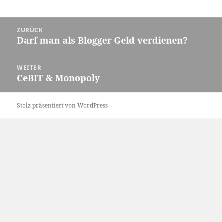
Beitrags-
ZURÜCK
Navigation
Darf man als Blogger Geld verdienen?
Vorheriger
Beitrag:
WEITER
CeBIT & Monopoly
Nächster
Beitrag:
Stolz präsentiert von WordPress