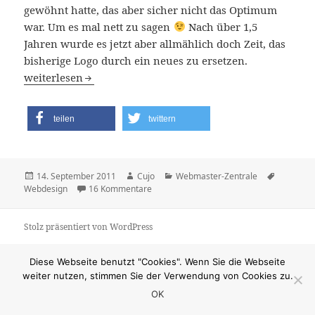
gewöhnt hatte, das aber sicher nicht das Optimum
war. Um es mal nett zu sagen
Nach über 1,5
Jahren wurde es jetzt aber allmählich doch Zeit, das
bisherige Logo durch ein neues zu ersetzen.
Neues Logo
weiterlesen
teilen
twittern
Veröffentlicht
Autor
Kategorien
Schlagwö
14. September 2011
Cujo
Webmaster-Zentrale
am
zu Neues Logo
Webdesign
16 Kommentare
Stolz präsentiert von WordPress
Diese Webseite benutzt "Cookies". Wenn Sie die Webseite
weiter nutzen, stimmen Sie der Verwendung von Cookies zu.
OK