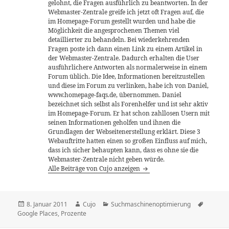
gelohnt, die Fragen ausführlich zu beantworten. In der
Webmaster-Zentrale greife ich jetzt oft Fragen auf, die
im Homepage-Forum gestellt wurden und habe die
Möglichkeit die angesprochenen Themen viel
detaillierter zu behandeln. Bei wiederkehrenden
Fragen poste ich dann einen Link zu einem Artikel in
der Webmaster-Zentrale. Dadurch erhalten die User
ausführlichere Antworten als normalerweise in einem
Forum üblich. Die Idee, Informationen bereitzustellen
und diese im Forum zu verlinken, habe ich von Daniel,
www.homepage-faqs.de, übernommen. Daniel
bezeichnet sich selbst als Forenhelfer und ist sehr aktiv
im Homepage-Forum. Er hat schon zahllosen Usern mit
seinen Informationen geholfen und ihnen die
Grundlagen der Webseitenerstellung erklärt. Diese 3
Webauftritte hatten einen so großen Einfluss auf mich,
dass ich sicher behaupten kann, dass es ohne sie die
Webmaster-Zentrale nicht geben würde.
Alle Beiträge von Cujo anzeigen
Veröffentlicht
Autor
Kategorien
Schlagw
8. Januar 2011
Cujo
Suchmaschinenoptimierung
am
Google Places
,
Prozente