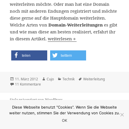
weiterleiten möchte. Oder man hat eine Domain
noch mit anderen Endungen registriert und möchte
diese gerne auf die Hauptdomain weiterleiten.
Welche Arten von
Domain-Weiterleitungen
es gibt
und wie man diese am besten realisiert, erfahrt ihr
Weiterleitung einer Domain
in diesem Artikel.
weiterlesen
teilen
twittern
Veröffentlicht
Autor
Kategorien
Schlagwörter
11. März 2012
Cujo
Technik
Weiterleitung
am
zu Weiterleitung einer Domain
11 Kommentare
Stolz präsentiert von WordPress
Diese Webseite benutzt "Cookies". Wenn Sie die Webseite
weiter nutzen, stimmen Sie der Verwendung von Cookies zu.
OK