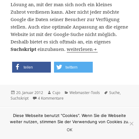
Lösung an, mit der man sich noch ein kleines
Zubrot verdienen kann. Aber nicht jeder möchte
Google die Daten seiner Besucher zur Verfügung
stellen. Auch eine optimale Anpassung an die eigene
Website ist mit der Google-Suche nicht möglich.
Deshalb bietet es sich oftmals an, ein eigenes
Die interne Suche
Suchskript
einzubauen.
weiterlesen
teilen
twittern
Veröffentlicht
Autor
Kategorien
Schlagwörter
20. Januar 2012
Cujo
Webmaster-Tools
Suche
,
am
zu Die interne Suche
Suchskript
4 Kommentare
Stolz präsentiert von WordPress
Diese Webseite benutzt "Cookies". Wenn Sie die Webseite
weiter nutzen, stimmen Sie der Verwendung von Cookies zu.
OK