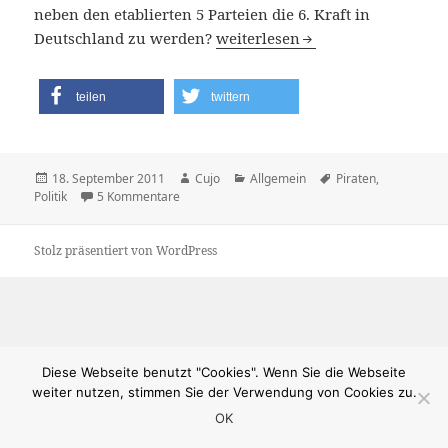
neben den etablierten 5 Parteien die 6. Kraft in
Piraten entern Berlin
Deutschland zu werden?
weiterlesen
teilen
twittern
Veröffentlicht
Autor
Kategorien
Schlagwörter
18. September 2011
Cujo
Allgemein
Piraten
,
am
zu Piraten entern Berlin
Politik
5 Kommentare
Stolz präsentiert von WordPress
Diese Webseite benutzt "Cookies". Wenn Sie die Webseite
weiter nutzen, stimmen Sie der Verwendung von Cookies zu.
OK