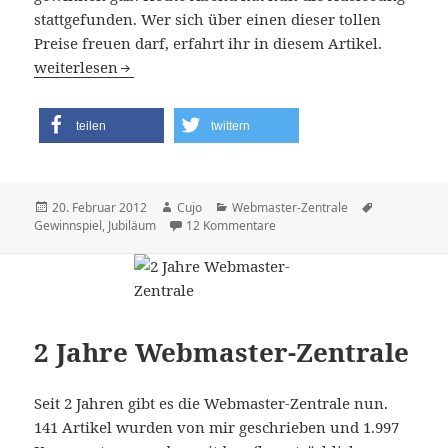
stattgefunden. Wer sich über einen dieser tollen
Preise freuen darf, erfahrt ihr in diesem Artikel.
Auslosung Jubiläums-Gewinnspiel
weiterlesen
teilen
twittern
Veröffentlicht
Autor
Kategorien
Schlagwörte
20. Februar 2012
Cujo
Webmaster-Zentrale
am
zu Auslosung Jubiläums-Gewin
Gewinnspiel
,
Jubiläum
12 Kommentare
2 Jahre Webmaster-Zentrale
Seit 2 Jahren gibt es die Webmaster-Zentrale nun.
141 Artikel wurden von mir geschrieben und 1.997