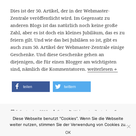
Dies ist der 50. Artikel, der in der Webmaster-
Zentrale veröffentlicht wird. Im Gegensatz zu
anderen Blogs ist das natürlich noch keine große
Zahl, aber es ist doch ein kleines Jubiläum, das es zu
feiern gilt. Und wie das bei Jubiläen so ist, gibt es
auch zum 50. Artikel der Webmaster-Zentrale einige
Geschenke. Und diese Geschenke gehen an
diejenigen, die für einen Blogger am wichtigsten
Blogger-Logical
sind, nämlich die Kommentatoren.
weiterlesen
teilen
twittern
Veröffentlicht
Autor
Kategorien
Schlagwör
5. September 2010
Cujo
Webmaster-Zentrale
am
zu Blogger-Logi
Jubiläum
,
Logical
,
Top-Kommentatoren
6 Kommentare
Diese Webseite benutzt "Cookies". Wenn Sie die Webseite
weiter nutzen, stimmen Sie der Verwendung von Cookies zu.
OK
Stolz präsentiert von WordPress