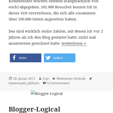
Kommentare wurden seitdem (hauptsächlich von
euch) abgegeben. 181.000 Besucher konnte ich in
dieser Zeit verzeichnen, die sich alle zusammen
über 330.000 Seiten angesehen haben.
Das sind wirklich stolze Zahlen, mit denen ich vor 2
Jahren als ich den Blog gestartet hatte, nicht mal
2 Jahre Webmaster-Zentrale
ansatzweise gerechnet hatte.
weiterlesen
teilen
twittern
Veröffentlicht
Autor
Kategorien
Schlagwörter
30. Januar 2012
Cujo
Webmaster-Zentrale
am
zu 2 Jahre Webmaster-Zentral
Gewinnspiel
,
Jubiläum
53 Kommentare
Blogger-Logical