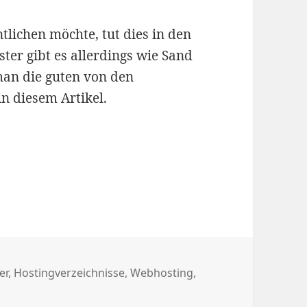
tlichen möchte, tut dies in den
ster gibt es allerdings wie Sand
an die guten von den
in diesem Artikel.
agwörter
er
,
Hostingverzeichnisse
,
Webhosting
,
le Hoster