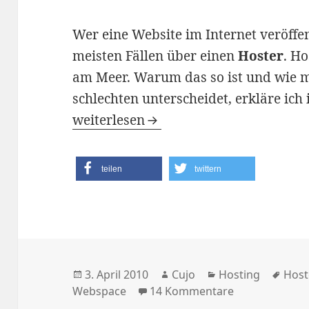
Wer eine Website im Internet veröffen
meisten Fällen über einen
Hoster
. Ho
am Meer. Warum das so ist und wie m
schlechten unterscheidet, erkläre ich 
Der optimale Hoster
weiterlesen
teilen
twittern
Veröffentlicht
Autor
Kategorien
Schl
3. April 2010
Cujo
Hosting
Host
am
zu Der optima
Webspace
14 Kommentare