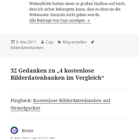
Webauftritte hatten einen so großen Einfluss auf mich,
dass ich sicher behaupten kann, dass es ohne sie die
Webmaster-Zentrale nicht geben würde.
Alle Beiträge von Cujo anzeigen
Veröffentlicht
Autor
Kategorien
Schlagwörter
9. Mai 2011
Cujo
Blog erstellen
am
Bilderdatenbanken
32 Gedanken zu „4 kostenlose
Bilderdatenbanken im Vergleich“
Pingback:
Kostenlose Bilderdatenbanken auf
Strandgucker
Rene
sagt:
9. Mai 2011 um 13:17 Uhr