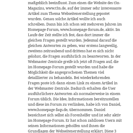
maßgeblich beeinflusst. Zum einen die Website des t3n-
Magazins, www.t3n.de, auf der immer sehr interessante
Artikel zum Thema Webseitenerstellung gepostet
wurden. Genau solche Artikel wollte ich auch
schreiben. Dann bin ich schon seit mehreren Jahren im
Homepage-Forum, www.homepage-forum.de, aktiv. Im
Laufe der Zeit stellte ich fest, dass dort immer die
gleichen Fragen gestellt wurden. Jedesmal darauf die
gleichen Antworten zu geben, war erstens langweilig,
zweitens zeitraubend und drittens hat es sich nicht
gelohnt, die Fragen ausführlich zu beantworten. In der
Webmaster-Zentrale greife ich jetzt oft Fragen auf, die
im Homepage-Forum gestellt wurden und habe die
Möglichkeit die angesprochenen Themen viel
detaillierter zu behandeln. Bei wiederkehrenden
Fragen poste ich dann einen Link zu einem Artikel in
der Webmaster-Zentrale. Dadurch erhalten die User
ausführlichere Antworten als normalerweise in einem
Forum üblich. Die Idee, Informationen bereitzustellen
und diese im Forum zu verlinken, habe ich von Daniel,
www.homepage-faqs.de, übernommen. Daniel
bezeichnet sich selbst als Forenhelfer und ist sehr aktiv
im Homepage-Forum. Er hat schon zahllosen Usern mit
seinen Informationen geholfen und ihnen die
Grundlagen der Webseitenerstellung erklärt. Diese 3