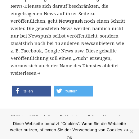
News-Dienste sich darauf beschränkten, die
eingetragenen News auf ihrer Seite zu
veröffentlichen, geht
Newspush
noch einen Schritt
weiter. Die geposteten News werden nämlich nicht
nur bei Newspush selbst veröffentlicht, sondern
zusätzlich noch bei 16 anderen Newsanbietern wie
z. B. Facebook, Google News usw. Diese geballte
Veröffentlichung soll einen „Push“ erzeugen,
woraus sich auch der Name des Dienstes ableitet.
Newspush – Push oder Pfusch?
weiterlesen
teilen
twittern
Veröffentlicht
Autor
Kategorien
Schlagwörter
12. Juni 2010
Cujo
Marketing
News
,
Newspush
,
am
zu Newspush – Push oder Pfusch
Social-News-Dienst
22 Kommentare
Diese Webseite benutzt "Cookies". Wenn Sie die Webseite
weiter nutzen, stimmen Sie der Verwendung von Cookies zu.
OK
Stolz präsentiert von WordPress