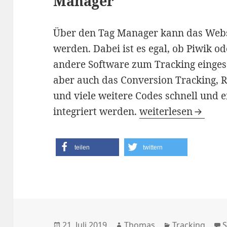
Manager
Über den Tag Manager kann das Webs
werden. Dabei ist es egal, ob Piwik o
andere Software zum Tracking einges
aber auch das Conversion Tracking, R
und viele weitere Codes schnell und e
Google Tag Manager
integriert werden.
weiterlesen
teilen
twittern
Veröffentlicht
Autor
Kategorien
21. Juli 2019
Thomas
Tracking
S