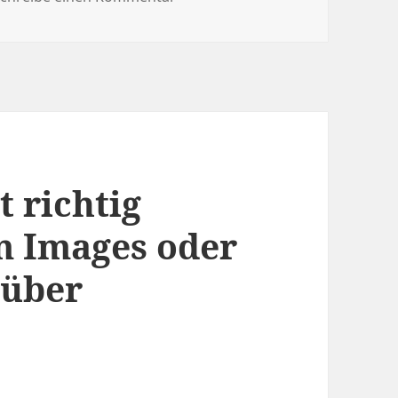
 richtig
m Images oder
rüber