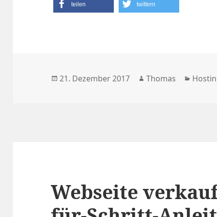
teilen
twittern
Veröffentlicht
Autor
Katego
21. Dezember 2017
Thomas
Hosti
am
Webseite verkaufe
für-Schritt-Anlei