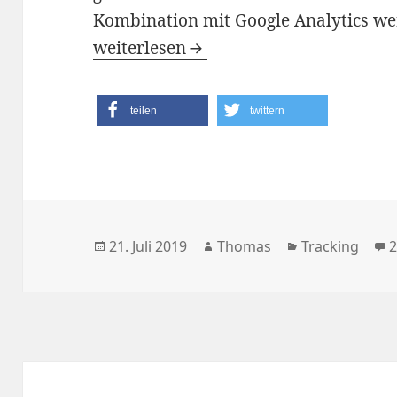
Kombination mit Google Analytics wer
Tracking von Ereignissen mit Google
weiterlesen
teilen
twittern
Veröffentlicht
Autor
Kategorien
21. Juli 2019
Thomas
Tracking
am