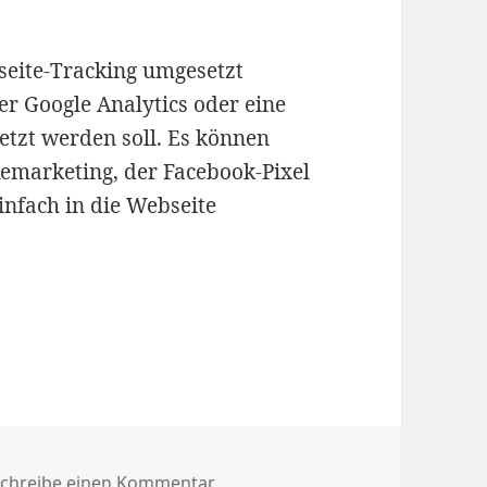
eite-Tracking umgesetzt
der Google Analytics oder eine
etzt werden soll. Es können
emarketing, der Facebook-Pixel
infach in die Webseite
 und Analytics einrichten
zu Google Tag Manager und Analy
chreibe einen Kommentar